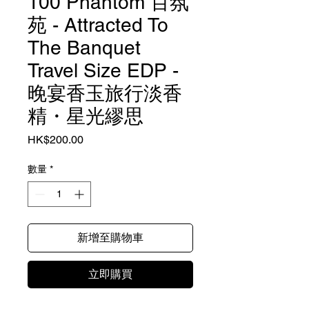
100 Phantom 百氛
苑 - Attracted To
The Banquet
Travel Size EDP -
晚宴香玉旅行淡香
精・星光繆思
價
HK$200.00
格
數量
*
新增至購物車
立即購買