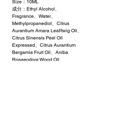
Size：10ML
成分：Ethyl Alcohol、
Fragrance、Water、
Methylpropanediol、Citrus
Aurantium Amara Leaf/twig Oil、
Citrus Sinensis Peel Oil
Expressed、Citrus Aurantium
Bergamia Fruit Oil、Aniba
Rosaeodora Wood Oil
香調：東方花香調，花香飄蕩夜裡
的景致，熟女內蘊少女，朦朧香韻
繚繞
保存期限：未開封五年, 開封一年
原產地：台灣
SHIPPING INFO 郵寄地區
只寄香港及中國內地 （包郵）