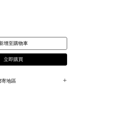
新增至購物車
立即購買
O 郵寄地區
（包郵）
ng & China (Free Shipping)