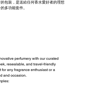
行的包裝，是送給任何香水愛好者的理想
合的多功能套件。
ovative perfumery with our curated
ek, resealable, and travel-friendly
ft for any fragrance enthusiast or a
od and occasion.
mples: