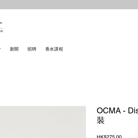
會
新聞
招聘
香水課程
OCMA - Di
裝
價
HK$275.00